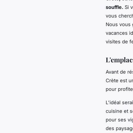
souffle.
Si v
vous cherch
Nous vous g
vacances id
visites de 
L'emplac
Avant de ré
Crète est un
pour profit
L'idéal ser
cuisine et 
pour ses vi
des paysage