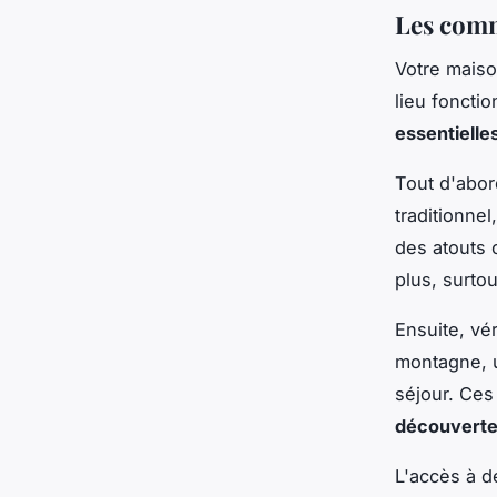
Les comm
Votre maiso
lieu fonctio
essentielle
Tout d'abor
traditionne
des atouts 
plus, surtou
Ensuite, vé
montagne, u
séjour. Ces
découverte
L'accès à d