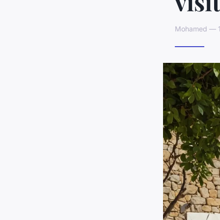
visi
Mohamed — 10 