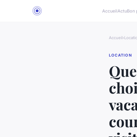
Accueil
Actu
Bon 
Accueil
›
Locati
LOCATION
Quel
choi
vaca
cour