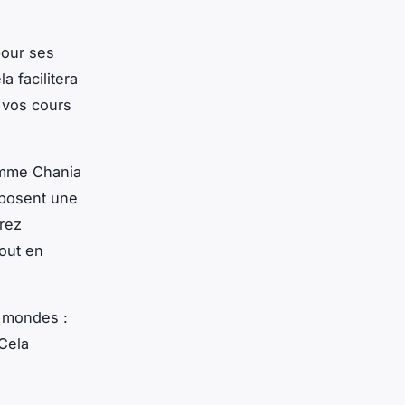
pour ses
 facilitera
vos cours
omme Chania
oposent une
rez
tout en
x mondes :
 Cela