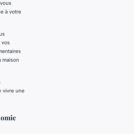
 vous
ue à votre
ous
c vos
mentaires
a maison
s
e vivre une
onomie