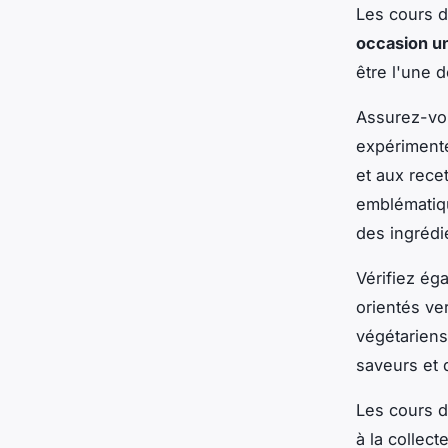
Les cours d
occasion u
être l'une 
Assurez-vou
expérimenté
et aux rece
emblématiqu
des ingrédie
Vérifiez ég
orientés ver
végétariens
saveurs et 
Les cours d
à la collec