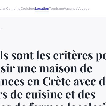
plan
Camping
Croisière
Location
Tourisme
Vacance
Voyage
on
s sont les critères p
sir une maison de
nces en Crète avec d
s de cuisine et des