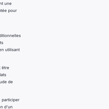
ent une
utée pour
itionnelles
ts
n utilisant
 être
lats
tude de
 participer
on d'un