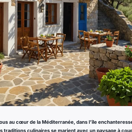
us au cœur de la Méditerranée, dans l'île enchanteresse
es traditions culinaires se marient avec un paysage à coup