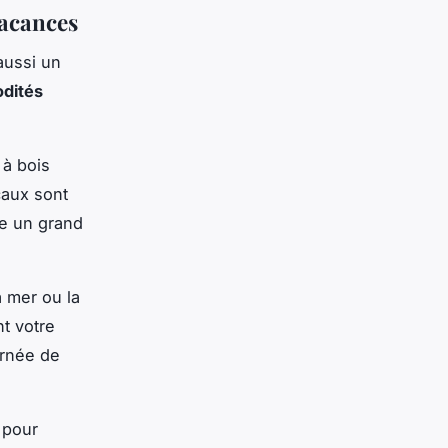
vacances
aussi un
odités
 à bois
caux sont
re un grand
a mer ou la
t votre
urnée de
 pour