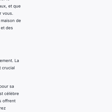
aux, et que
r vous.
a maison de
 et des
cement. La
 crucial
 pour sa
st célèbre
 offrent
rez