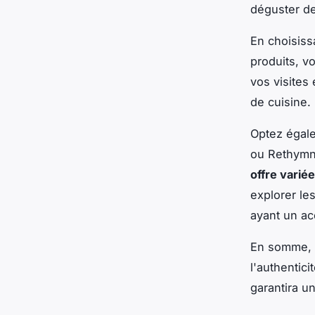
déguster de
En choisis
produits, v
vos visites
de cuisine.
Optez égal
ou Rethymno
offre variée
explorer les
ayant un ac
En somme, c
l'authentici
garantira u