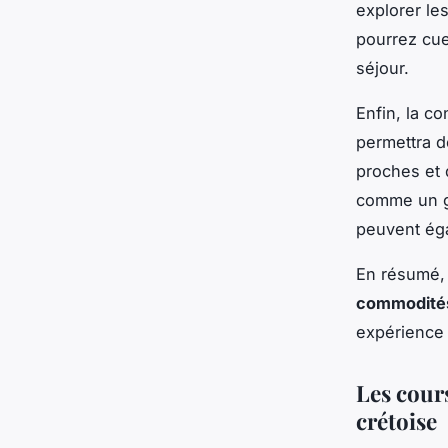
explorer le
pourrez cue
séjour.
Enfin, la c
permettra d
proches et 
comme un g
peuvent éga
En résumé, 
commodité
expérience 
Les cour
crétoise